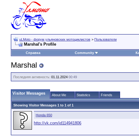
uLMoto - форум ульяновских мотоциклистов
>
Пользователи
Marshal's Profile
Справка
Community
К
Marshal
Последняя активность:
01.11.2024
00:49
Visitor Messages
About Me
Statistics
Friends
Showing Visitor Messages 1 to
1
of
1
Honda 650
http://vk.com/id114941806