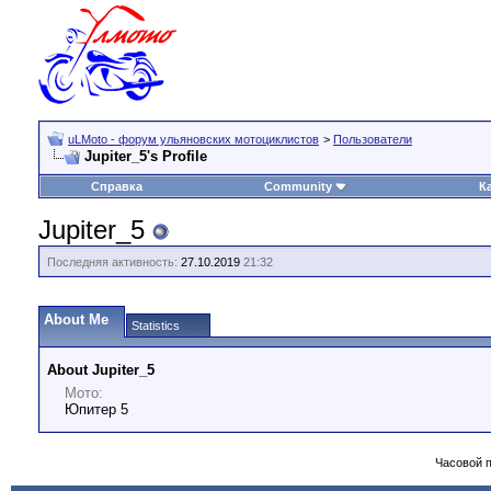
uLMoto - форум ульяновских мотоциклистов
>
Пользователи
Jupiter_5's Profile
Справка
Community
К
Jupiter_5
Последняя активность:
27.10.2019
21:32
About Me
Statistics
About Jupiter_5
Мото:
Юпитер 5
Часовой 