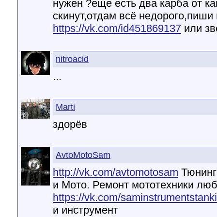
нужен ?еще есть два карба от ка
скинут,отдам всё недорого,пиши 
https://vk.com/id451869137
или зв
nitroacid
...
Marti
здорёв
AvtoMotoSam
http://vk.com/avtomotosam
Тюнинг
и Мото. Ремонт мототехники лю
https://vk.com/saminstrumentstanki
и инструмент