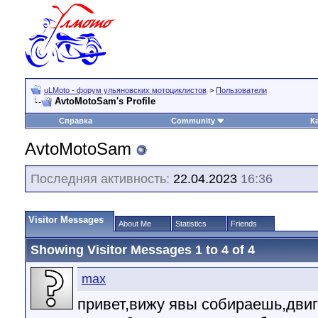
uLMoto - форум ульяновских мотоциклистов
>
Пользователи
AvtoMotoSam's Profile
Справка
Community
К
AvtoMotoSam
Последняя активность:
22.04.2023
16:36
Visitor Messages
About Me
Statistics
Friends
Showing Visitor Messages 1 to
4
of
4
max
привет,вижу явы собираешь,двиг