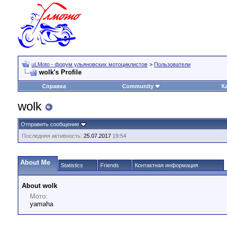
uLMoto - форум ульяновских мотоциклистов
>
Пользователи
wolk's Profile
Справка
Community
К
wolk
Отправить сообщение
Последняя активность:
25.07.2017
19:54
About Me
Statistics
Friends
Контактная информация
About wolk
Мото:
yamaha