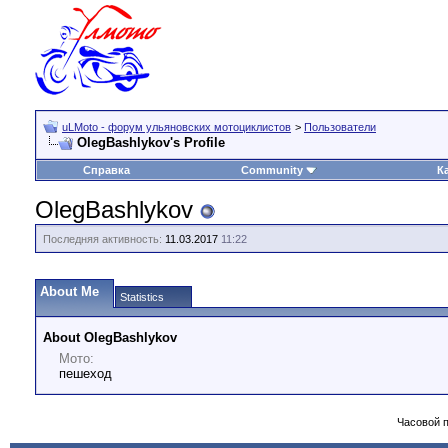
uLMoto - форум ульяновских мотоциклистов
>
Пользователи
OlegBashlykov's Profile
Справка
Community
К
OlegBashlykov
Последняя активность:
11.03.2017
11:22
About Me
Statistics
About OlegBashlykov
Мото:
пешеход
Часовой 