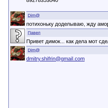
89278353040
Dim@
потихоньку доделываю, жду амо
Павел
Привет димок... как дела мот сд
Dim@
dmitry.shifrin@gmail.com