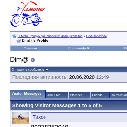
uLMoto - форум ульяновских мотоциклистов
>
Пользователи
Dim@'s Profile
Справка
Community
К
Dim@
Отправить сообщение
Последняя активность:
20.06.2020
12:49
Visitor Messages
About Me
Statistics
Friends
Контактна
Showing Visitor Messages 1 to
5
of
5
Тихон