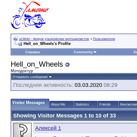
uLMoto - форум ульяновских мотоциклистов
>
Пользователи
Hell_on_Wheels's Profile
Справка
Community
К
Hell_on_Wheels
Мотодохтур
Отправить сообщение
Последняя активность:
03.03.2020
08:29
Visitor Messages
About Me
Statistics
Friends
Контактна
Showing Visitor Messages 1 to
10
of
33
Алексей 1