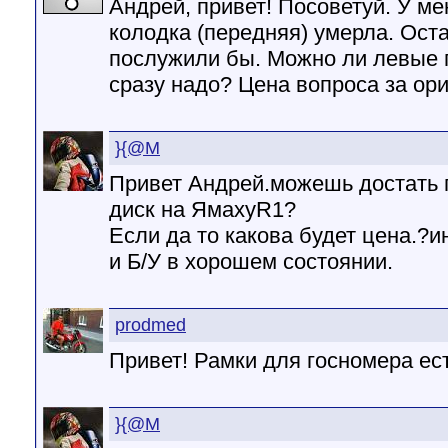
Андрей, привет! Посоветуй. У м
колодка (передняя) умерла. Ост
послужили бы. Можно ли левые 
сразу надо? Цена вопроса за ори
}{@M
Привет Андрей.можешь достать 
диск на ЯмахуR1?
Если да то какова будет цена.?и
и Б/У в хорошем состоянии.
prodmed
Привет! Рамки для госномера ес
}{@M