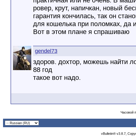
практичная или не очень. В маши
ровер, крут, напичкан, новый бес
гарантия кончилась, так он стан
для кошелька при поломках, да и
Вот в этом плане я спрашиваю
gendel73
здоров. дохтор, можешь найти л
88 год
такое вот надо.
Часовой 
vBulletin® v3.8.7, Cop