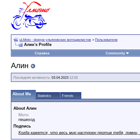
uLMoto - форум ульяновских мотоциклистов
>
Пользователи
Алин's Profile
Справка
Community
Алин
Последняя активность:
03.04.2023
12:02
About Me
Statistics
Friends
About Алин
Мото:
пешеход
Подпись
Когда кажется, что весь мир настроен против тебя, помни