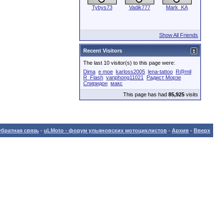
Tybys73
Vadik777
Mark_KA
Show All Friends
Recent Visitors
The last 10 visitor(s) to this page were:
Dima
e moe
karloss2005
lena-tattoo
R@mil
R_Flash
vanphong11021
Радист Морзе
Спиридон
макс
This page has had
85,925
visits
братная связь
-
uLMoto - форум ульяновских мотоциклистов
-
Архив
-
Вверх