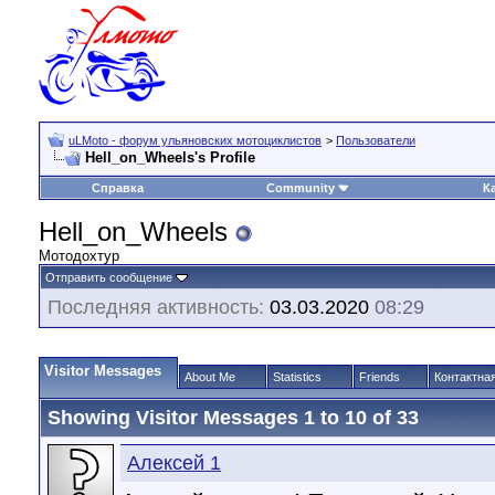
uLMoto - форум ульяновских мотоциклистов
>
Пользователи
Hell_on_Wheels's Profile
Справка
Community
К
Hell_on_Wheels
Мотодохтур
Отправить сообщение
Последняя активность:
03.03.2020
08:29
Visitor Messages
About Me
Statistics
Friends
Контактна
Showing Visitor Messages 1 to
10
of
33
Алексей 1