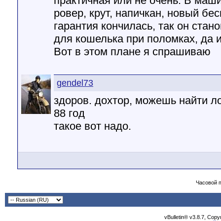
практичная или не очень. В маши
ровер, крут, напичкан, новый бес
гарантия кончилась, так он стан
для кошелька при поломках, да и
Вот в этом плане я спрашиваю
gendel73
здоров. дохтор, можешь найти л
88 год
такое вот надо.
Часовой 
vBulletin® v3.8.7, Cop