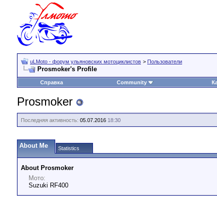
uLMoto - форум ульяновских мотоциклистов
>
Пользователи
Prosmoker's Profile
Справка
Community
К
Prosmoker
Последняя активность:
05.07.2016
18:30
About Me
Statistics
About Prosmoker
Мото:
Suzuki RF400