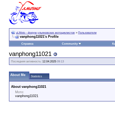
uLMoto - форум ульяновских мотоциклистов
>
Пользователи
vanphong11021's Profile
Справка
Community
К
vanphong11021
Последняя активность:
12.04.2025
09:13
About Me
Statistics
About vanphong11021
Мото:
vanphong11021