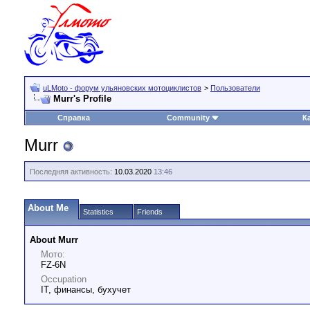
uLMoto - форум ульяновских мотоциклистов
>
Пользователи
Murr's Profile
Справка
Community
К
Murr
Последняя активность:
10.03.2020
13:46
About Me
Statistics
Friends
About Murr
Мото:
FZ-6N
Occupation
IT, финансы, бухучет