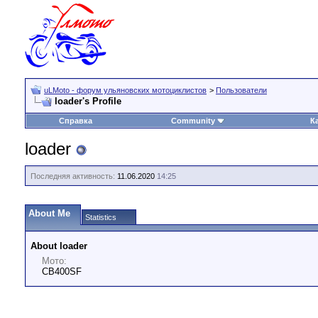
uLMoto - форум ульяновских мотоциклистов
>
Пользователи
loader's Profile
Справка
Community
К
loader
Последняя активность:
11.06.2020
14:25
About Me
Statistics
About loader
Мото:
CB400SF