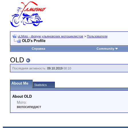
uLMoto - форум ульяновских мотоциклистов
>
Пользователи
OLD's Profile
Справка
Community
OLD
Последняя активность:
09.10.2019
00:10
About Me
Statistics
About OLD
Мото:
велосипедист