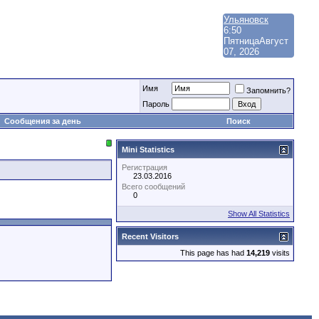
Ульяновск
6:50
Пятница
Август
07, 2026
Имя
Запомнить?
Пароль
Сообщения за день
Поиск
Mini Statistics
Регистрация
23.03.2016
Всего сообщений
0
Show All Statistics
Recent Visitors
This page has had
14,219
visits