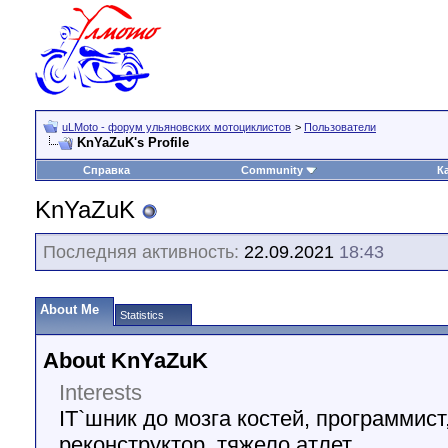
uLMoto - форум ульяновских мотоциклистов
>
Пользователи
KnYaZuK's Profile
Справка
Community
К
KnYaZuK
Последняя активность:
22.09.2021
18:43
About Me
Statistics
About KnYaZuK
Interests
IT`шник до мозга костей, программист
реконструктор, тяжело атлет