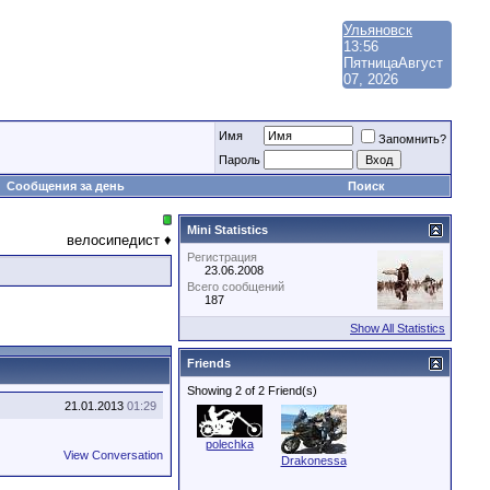
Ульяновск
13:56
Пятница
Август
07, 2026
Имя
Запомнить?
Пароль
Сообщения за день
Поиск
Mini Statistics
велосипедист ♦
Регистрация
23.06.2008
Всего сообщений
187
Show All Statistics
Friends
Showing 2 of 2 Friend(s)
21.01.2013
01:29
polechka
View Conversation
Drakonessa