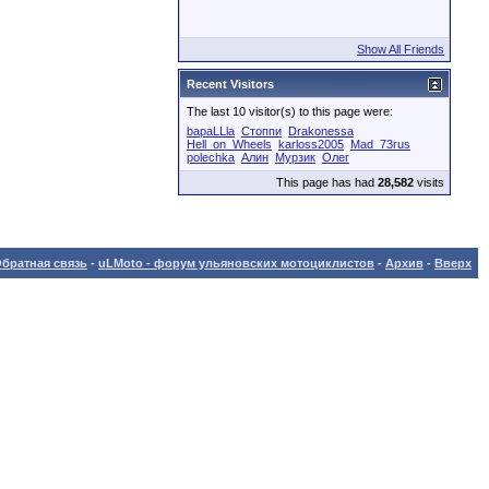
Show All Friends
Recent Visitors
The last 10 visitor(s) to this page were:
bapaLLla
Cтоппи
Drakonessa
Hell_on_Wheels
karloss2005
Mad_73rus
polechka
Алин
Мурзик
Олег
This page has had
28,582
visits
братная связь
-
uLMoto - форум ульяновских мотоциклистов
-
Архив
-
Вверх