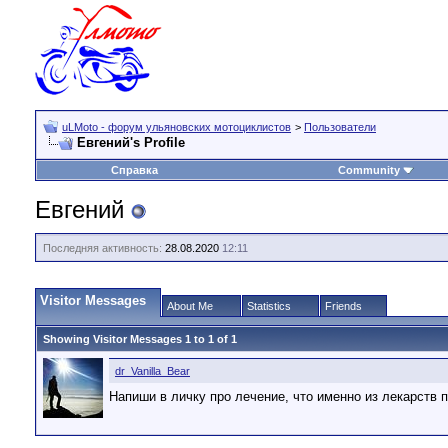
uLMoto - форум ульяновских мотоциклистов
>
Пользователи
Евгений's Profile
Справка
Community
Евгений
Последняя активность:
28.08.2020
12:11
Visitor Messages
About Me
Statistics
Friends
Showing Visitor Messages 1 to
1
of
1
dr_Vanilla_Bear
Напиши в личку про лечение, что именно из лекарств 