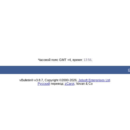
Часовой пояс GMT +4, время:
13:56
.
О
vBulletin® v3.8.7, Copyright ©2000-2026,
Jelsoft Enterprises Ltd
.
Русский
перевод:
zCarot
, Vovan & Co