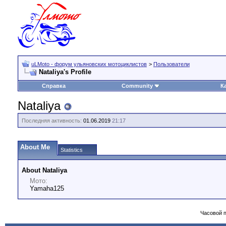
uLMoto - форум ульяновских мотоциклистов
>
Пользователи
Nataliya's Profile
Справка
Community
К
Nataliya
Последняя активность:
01.06.2019
21:17
About Me
Statistics
About Nataliya
Мото:
Yamaha125
Часовой 