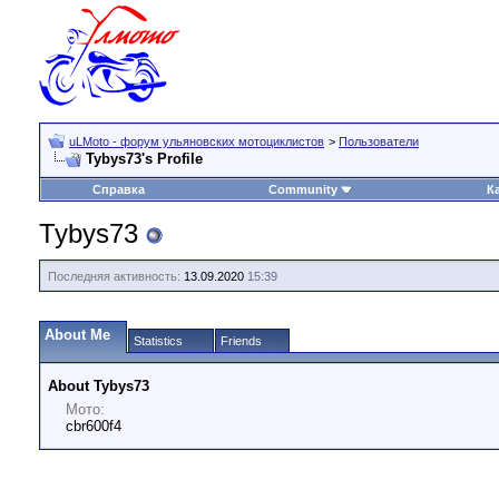
uLMoto - форум ульяновских мотоциклистов
>
Пользователи
Tybys73's Profile
Справка
Community
К
Tybys73
Последняя активность:
13.09.2020
15:39
About Me
Statistics
Friends
About Tybys73
Мото:
cbr600f4