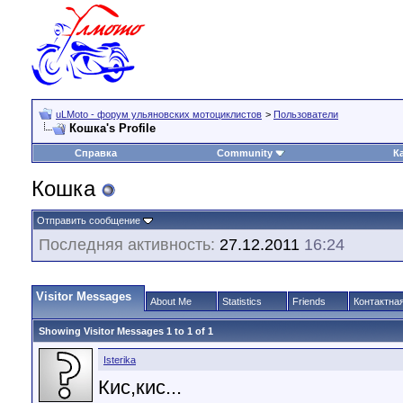
uLMoto - форум ульяновских мотоциклистов
>
Пользователи
Кошка's Profile
Справка
Community
К
Кошка
Отправить сообщение
Последняя активность:
27.12.2011
16:24
Visitor Messages
About Me
Statistics
Friends
Контактна
Showing Visitor Messages 1 to
1
of
1
Isterika
Кис,кис...