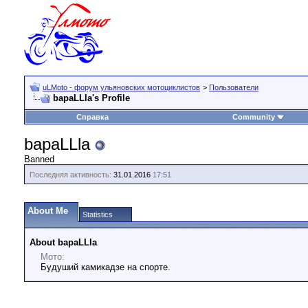
uLMoto - форум ульяновских мотоциклистов
>
Пользователи
bapaLLla's Profile
Справка
Community
bapaLLla
Banned
Последняя активность:
31.01.2016
17:51
About Me
Statistics
About bapaLLla
Мото:
Будуший камикадзе на спорте.