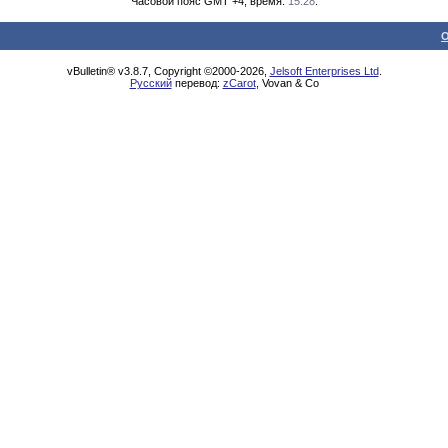
Часовой пояс GMT +4, время:
15:28
.
О
vBulletin® v3.8.7, Copyright ©2000-2026,
Jelsoft Enterprises Ltd
.
Русский
перевод:
zCarot
, Vovan & Co