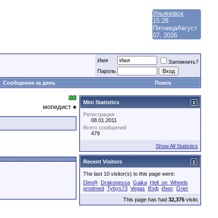
Ульяновск
15:28
Пятница
Август
07, 2026
Имя
Запомнить?
Пароль
Сообщения за день
Поиск
Mini Statistics
мопедист ♠
Регистрация
08.01.2011
Всего сообщений
479
Show All Statistics
Recent Visitors
The last 10 visitor(s) to this page were:
Dim@
Drakonessa
Gaika
Hell_on_Wheels
prodmed
Tybys73
Vegas
Вэф
Инег
Олег
This page has had
32,375
visits