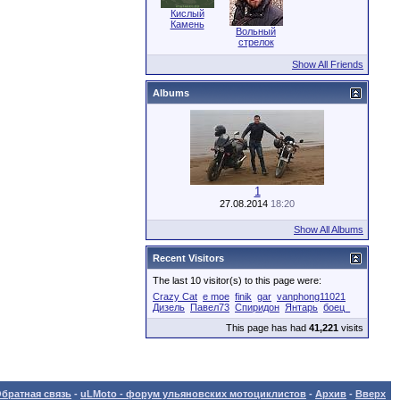
Кислый
Камень
Вольный
стрелок
Show All Friends
Albums
1
27.08.2014
18:20
Show All Albums
Recent Visitors
The last 10 visitor(s) to this page were:
Crazy Cat
e moe
finik
gar
vanphong11021
Дизель
Павел73
Спиридон
Янтарь
боец_
This page has had
41,221
visits
братная связь
-
uLMoto - форум ульяновских мотоциклистов
-
Архив
-
Вверх