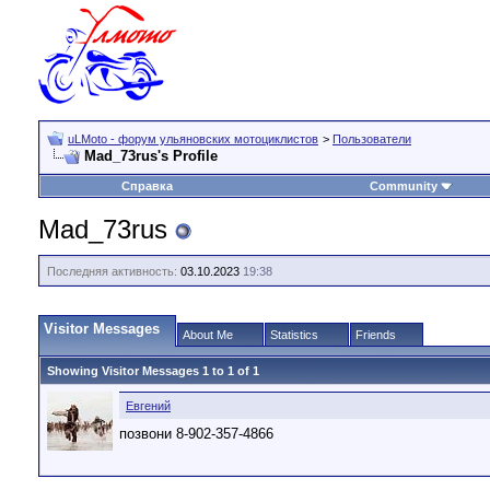
uLMoto - форум ульяновских мотоциклистов
>
Пользователи
Mad_73rus's Profile
Справка
Community
Mad_73rus
Последняя активность:
03.10.2023
19:38
Visitor Messages
About Me
Statistics
Friends
Showing Visitor Messages 1 to
1
of
1
Евгений
позвони 8-902-357-4866