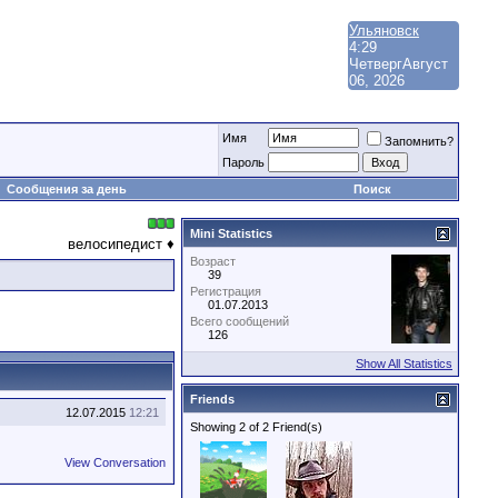
Ульяновск
4:29
Четверг
Август
06, 2026
Имя
Запомнить?
Пароль
Сообщения за день
Поиск
Mini Statistics
велосипедист ♦
Возраст
39
Регистрация
01.07.2013
Всего сообщений
126
Show All Statistics
Friends
12.07.2015
12:21
Showing 2 of 2 Friend(s)
View Conversation