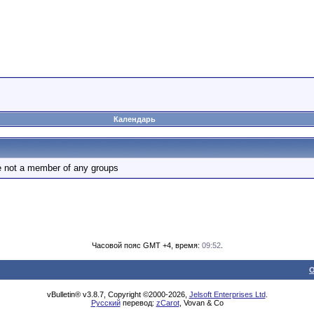
Календарь
e not a member of any groups
Часовой пояс GMT +4, время:
09:52
.
О
vBulletin® v3.8.7, Copyright ©2000-2026,
Jelsoft Enterprises Ltd
.
Русский
перевод:
zCarot
, Vovan & Co