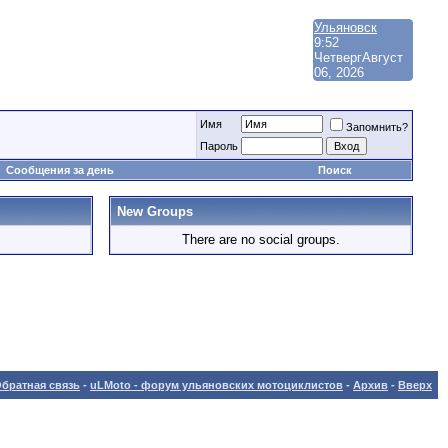
Ульяновск
9:52
Четверг
Август
06, 2026
Имя
Запомнить?
Пароль
Сообщения за день
Поиск
New Groups
There are no social groups.
братная связь
-
uLMoto - форум ульяновских мотоциклистов
-
Архив
-
Вверх