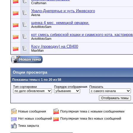
Craftsman
Урало-Днепрячье и чуть Ижевского
Акела
щенка 4 мес. немецкой овчарки.
AvtoMotoSam
кот смесь сибирской кошки и сиамского кота. кастриро
AvtoMotoSam
Косу (проводку) на CB400
MaxMan
Опции просмотра
Показаны темы с 1 по 20 из 58
Тип сортировки
Порядок отображения
Показать
Новые сообщения
Популярная тема с новыми сообщениями
Нет новых сообщений
Популярная тема без новых сообщений
Тема закрыта