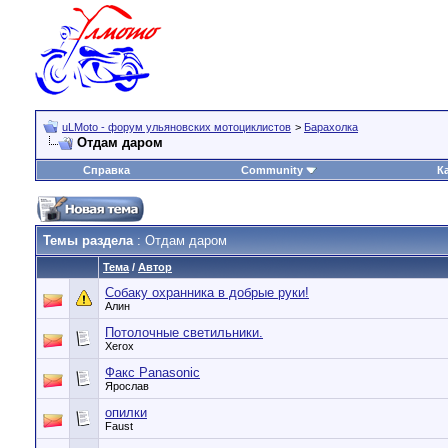
uLMoto - форум ульяновских мотоциклистов
>
Барахолка
Отдам даром
Справка
Community
К
Темы раздела
: Отдам даром
Тема
/
Автор
Собаку охранника в добрые руки!
Алин
Потолочные светильники.
Xerox
Факс Panasonic
Ярослав
опилки
Faust