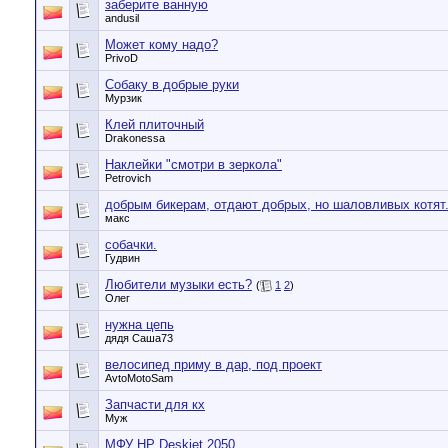
заберите ванную
andusil
Может кому надо?
PrivoD
Собаку в добрые руки
Мурзик
Клей плиточный
Drakonessa
Наклейки "смотри в зеркола"
Petrovich
добрым бикерам, отдают добрых, но шаловливых котят
макс
собачки.
Гудвин
Любители музыки есть?
(
1
2
)
Олег
нужна цепь
дядя Саша73
велосипед приму в дар, под проект
AvtoMotoSam
Запчасти для кх
Муж
МФУ HP Deskjet 2050