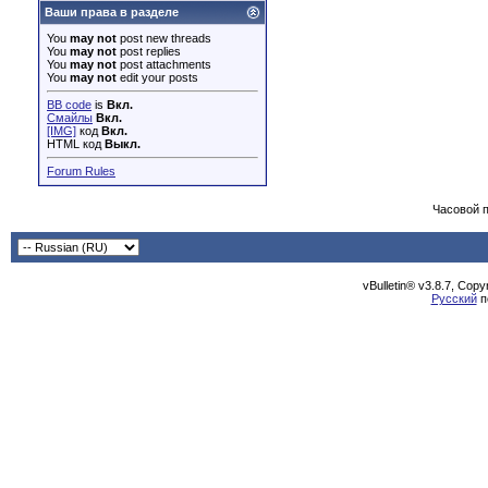
Ваши права в разделе
You
may not
post new threads
You
may not
post replies
You
may not
post attachments
You
may not
edit your posts
BB code
is
Вкл.
Смайлы
Вкл.
[IMG]
код
Вкл.
HTML код
Выкл.
Forum Rules
Часовой 
vBulletin® v3.8.7, Cop
Русский
п