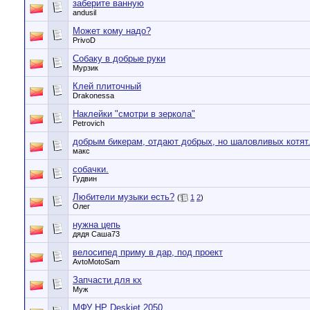
заберите ванную
andusil
Может кому надо?
PrivoD
Собаку в добрые руки
Мурзик
Клей плиточный
Drakonessa
Наклейки "смотри в зеркола"
Petrovich
добрым бикерам, отдают добрых, но шаловливых котят
макс
собачки.
Гудвин
Любители музыки есть?
(
1
2
)
Олег
нужна цепь
дядя Саша73
велосипед приму в дар, под проект
AvtoMotoSam
Запчасти для кх
Муж
МФУ HP Deskjet 2050