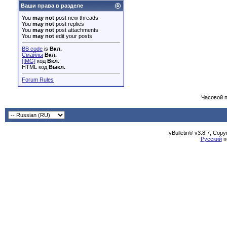
Ваши права в разделе
You
may not
post new threads
You
may not
post replies
You
may not
post attachments
You
may not
edit your posts
BB code
is
Вкл.
Смайлы
Вкл.
[IMG]
код
Вкл.
HTML код
Выкл.
Forum Rules
Часовой 
vBulletin® v3.8.7, Cop
Русский
п