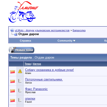
uLMoto - форум ульяновских мотоциклистов
>
Барахолка
Отдам даром
Справка
Community
К
Темы раздела
: Отдам даром
Тема
/
Автор
Собаку охранника в добрые руки!
Алин
Потолочные светильники.
Xerox
Факс Panasonic
Ярослав
опилки
Faust