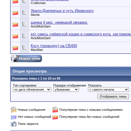
Craftsman
Урало-Днепрячье и чуть Ижевского
Акела
щенка 4 мес. немецкой овчарки.
AvtoMotoSam
кот смесь сибирской кошки и сиамского кота. кастриро
AvtoMotoSam
Косу (проводку) на CB400
MaxMan
Опции просмотра
Показаны темы с 1 по 20 из 58
Тип сортировки
Порядок отображения
Показать
Новые сообщения
Популярная тема с новыми сообщениями
Нет новых сообщений
Популярная тема без новых сообщений
Тема закрыта