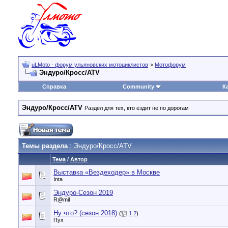
uLMoto - форум ульяновских мотоциклистов
>
Мотофорум
Эндуро/Кросс/ATV
Справка
Community
К
Эндуро/Кросс/ATV
Раздел для тех, кто ездит не по дорогам
Темы раздела
: Эндуро/Кросс/ATV
Тема
/
Автор
Выставка «Вездеходер» в Москве
Inta
Эндуро-Сезон 2019
R@mil
Ну что? (сезон 2018)
(
1
2
)
Пух