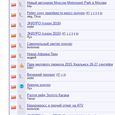
Новый автодром Moscow Motorsport Park в Москве
Inta
Ребят хочу приобрести кросс-эндуро
(
1
2
3
4
5
)
oleg_73rus
ЭНДУРО (сезон 2016)
stofel
ЭНДУРО (сезон 2015)
(
1
2
3
4
5
)
Пух
Самодельный эектро эндуро
borismoto
Новая Африка-Твин
андрей
Парк мелового периода 2015 Хвалынск 26-27 сентября
D007
Вечерний прохват
(
1
2
)
stofel
Аренда эндуро
Пух
Ралли рейд Золото Кагана
Тихон
Квадрокросс и прочий отжиг на ATV
borismoto