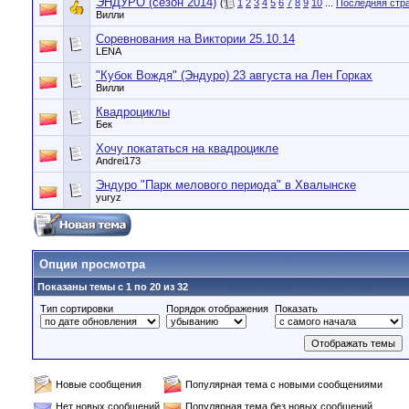
ЭНДУРО (сезон 2014)
(
1
2
3
4
5
6
7
8
9
10
...
Последняя стр
Вилли
Соревнования на Виктории 25.10.14
LENA
"Кубок Вождя" (Эндуро) 23 августа на Лен Горках
Вилли
Квадроциклы
Бек
Хочу покататься на квадроцикле
Andrei173
Эндуро "Парк мелового периода" в Хвалынске
yuryz
Опции просмотра
Показаны темы с 1 по 20 из 32
Тип сортировки
Порядок отображения
Показать
Новые сообщения
Популярная тема с новыми сообщениями
Нет новых сообщений
Популярная тема без новых сообщений