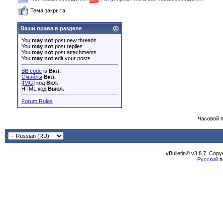
Тема закрыта
Ваши права в разделе
You
may not
post new threads
You
may not
post replies
You
may not
post attachments
You
may not
edit your posts
BB code
is
Вкл.
Смайлы
Вкл.
[IMG]
код
Вкл.
HTML код
Выкл.
Forum Rules
Часовой 
vBulletin® v3.8.7, Cop
Русский
п