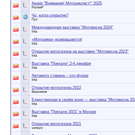
Акция "Внимание! Мотоциклист!" 2025
РатмиР
Чо, когда открытие?
Пух
Международная выставка "Мотовесна 2024"
Inta
«Мотозима» возвращается!
Inta
Открытие мотосезона на выставке "Мотовесна 2023"
Inta
Выставка “Поехали” 2-4 декабря
Inta
Автомото старина – это фурор
Inta
Открытие мотосезона 2022
Вишняков
Единственная в своём роде — выставка “Мотовесна 20
Inta
Выставка “Поехали 2021” в Москве
Inta
Открытие мотосезона 2021
venture