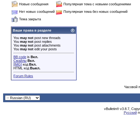
Новые сообщения
Популярная тема с новыми сообщениями
Нет новых сообщений
Популярная тема без новых сообщений
Тема закрыта
Ваши права в разделе
You
may not
post new threads
You
may not
post replies
You
may not
post attachments
You
may not
edit your posts
BB code
is
Вкл.
Смайлы
Вкл.
[IMG]
код
Вкл.
HTML код
Выкл.
Forum Rules
Часовой 
vBulletin® v3.8.7, Cop
Русский
п