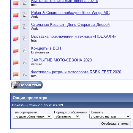
Выставка техники «Мотовесна 2021»
Inta
Poker & Cigars в клабхаусе Steel Wings MC
Andy
Стальные Крылья - День Открытых Дверей
Andy
Выставка приключений и техники «ПОЕХАЛИ»
Inta
Концерты в BCH
Drakonessa
ЗАКРЫТИЕ МОТО-СЕЗОНА 2020
venture
Фестиваль ретро- и мотоспорта RSBK FEST 2020
Inta
Опции просмотра
Показаны темы с 1 по 20 из 889
Тип сортировки
Порядок отображения
Показать