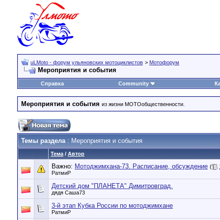
uLMoto - форум ульяновских мотоциклистов
>
Мотофорум
Мероприятия и события
Справка
Community
К
Мероприятия и события
из жизни МОТОобщественности.
Темы раздела
: Мероприятия и события
Тема
/
Автор
Важно:
Мотоджимхана-73. Расписание, обсуждение
(
РатмиР
Детский дом "ПЛАНЕТА" Димитровград.
дядя Саша73
3-й этап Кубка России по мотоджимхане
РатмиР