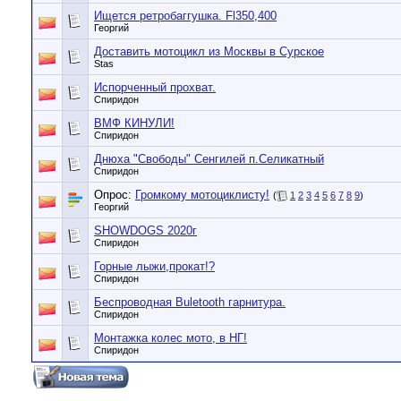
Ищется ретробаггушка. Fl350,400
Георгий
Доставить мотоцикл из Москвы в Сурское
Stas
Испорченный прохват.
Спиридон
ВМФ КИНУЛИ!
Спиридон
Днюха "Свободы" Сенгилей п.Селикатный
Спиридон
Опрос:
Громкому мотоциклисту!
(
1
2
3
4
5
6
7
8
9
)
Георгий
SHOWDOGS 2020г
Спиридон
Горные лыжи,прокат!?
Спиридон
Беспроводная Buletooth гарнитура.
Спиридон
Монтажка колес мото, в НГ!
Спиридон