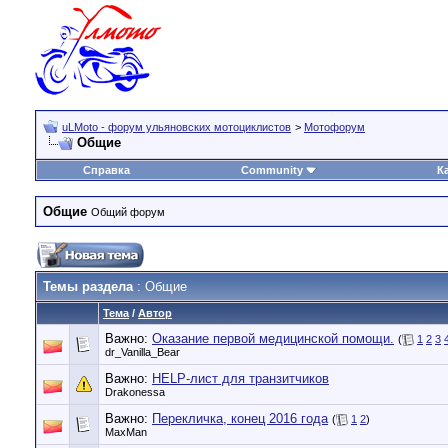
uLMoto - форум ульяновских мотоциклистов
>
Мотофорум
Общие
Справка
Community
К
Общие
Общий форум
Темы раздела
: Общие
Тема
/
Автор
Важно:
Оказание первой медицинской помощи.
(
1
2
3
dr_Vanilla_Bear
Важно:
HELP-лист для транзитчиков
Drakonessa
Важно:
Перекличка, конец 2016 года
(
1
2
)
MaxMan