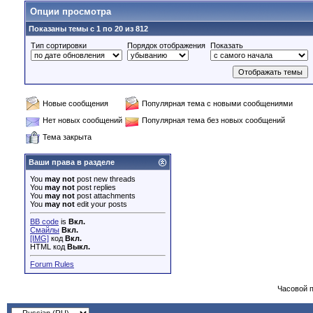
Опции просмотра
Показаны темы с 1 по 20 из 812
Тип сортировки
Порядок отображения
Показать
Новые сообщения
Популярная тема с новыми сообщениями
Нет новых сообщений
Популярная тема без новых сообщений
Тема закрыта
Ваши права в разделе
You
may not
post new threads
You
may not
post replies
You
may not
post attachments
You
may not
edit your posts
BB code
is
Вкл.
Смайлы
Вкл.
[IMG]
код
Вкл.
HTML код
Выкл.
Forum Rules
Часовой 