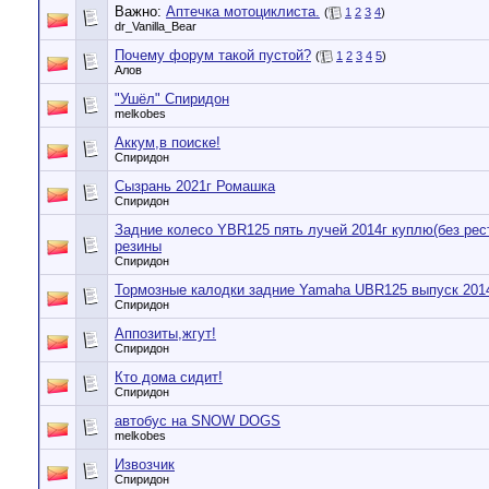
Важно:
Аптечка мотоциклиста.
(
1
2
3
4
)
dr_Vanilla_Bear
Почему форум такой пустой?
(
1
2
3
4
5
)
Алов
"Ушёл" Спиридон
melkobes
Аккум,в поиске!
Спиридон
Сызрань 2021г Ромашка
Спиридон
Задние колесо YBR125 пять лучей 2014г куплю(без рес
резины
Спиридон
Тормозные калодки задние Yamaha UBR125 выпуск 201
Спиридон
Аппозиты,жгут!
Спиридон
Кто дома сидит!
Спиридон
автобус на SNOW DOGS
melkobes
Извозчик
Спиридон