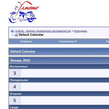
uLMoto - форум ульяновских мотоциклистов
>
Календарь
Default Calendar
Справка
Community
К
Default Calendar
Январь 2010
Воскресенье
3
Понедельник
4
Вторник
5
Среда