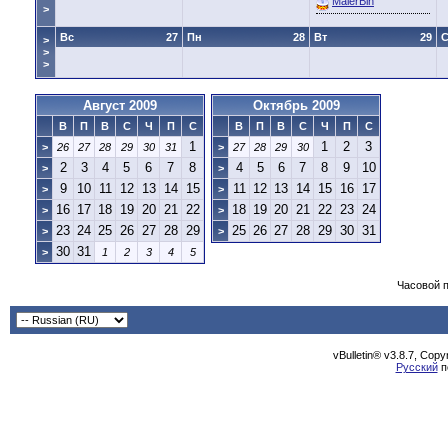
MalerBin
>
Вс
27
Пн
28
Вт
29
>
>
>
Август 2009
Октябрь 2009
В
П
В
С
Ч
П
С
В
П
В
С
Ч
П
С
1
1
2
3
>
26
27
28
29
30
31
>
27
28
29
30
2
3
4
5
6
7
8
4
5
6
7
8
9
10
>
>
9
10
11
12
13
14
15
11
12
13
14
15
16
17
>
>
16
17
18
19
20
21
22
18
19
20
21
22
23
24
>
>
23
24
25
26
27
28
29
25
26
27
28
29
30
31
>
>
30
31
>
1
2
3
4
5
Часовой 
vBulletin® v3.8.7, Cop
Русский
п