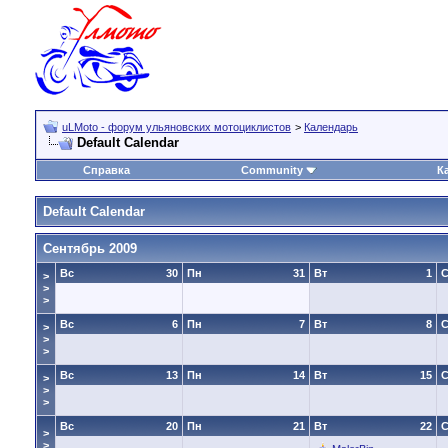
uLMoto - форум ульяновских мотоциклистов
>
Календарь
Default Calendar
Справка
Community
К
Default Calendar
Сентябрь 2009
Вс
30
Пн
31
Вт
1
>
>
>
Вс
6
Пн
7
Вт
8
>
>
>
Вс
13
Пн
14
Вт
15
>
>
>
Вс
20
Пн
21
Вт
22
>
>