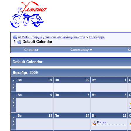
uLMoto - форум ульяновских мотоциклистов
>
Календарь
Default Calendar
Справка
Community
К
Default Calendar
Декабрь 2009
Вс
29
Пн
30
Вт
1
>
>
>
Вс
6
Пн
7
Вт
8
>
>
>
Вс
13
Пн
14
Вт
15
>
>
Кошка
>