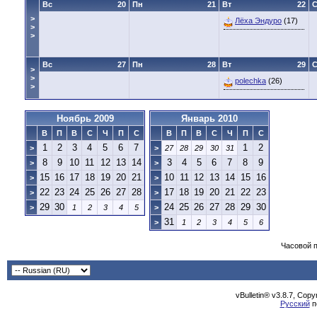
Вс
20
Пн
21
Вт
22
>
Лёха Эндуро
(17)
>
>
Вс
27
Пн
28
Вт
29
>
>
polechka
(26)
>
Ноябрь 2009
Январь 2010
В
П
В
С
Ч
П
С
В
П
В
С
Ч
П
С
1
2
3
4
5
6
7
1
2
>
>
27
28
29
30
31
8
9
10
11
12
13
14
3
4
5
6
7
8
9
>
>
15
16
17
18
19
20
21
10
11
12
13
14
15
16
>
>
22
23
24
25
26
27
28
17
18
19
20
21
22
23
>
>
29
30
24
25
26
27
28
29
30
>
1
2
3
4
5
>
31
>
1
2
3
4
5
6
Часовой 
vBulletin® v3.8.7, Cop
Русский
п