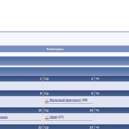
Календарь
1
Ср
2
Чт
8
Ср
9
Чт
Железный факультет
(39)
15
Ср
16
Чт
Кошка
Vitold
(27)
22
Ср
23
Чт