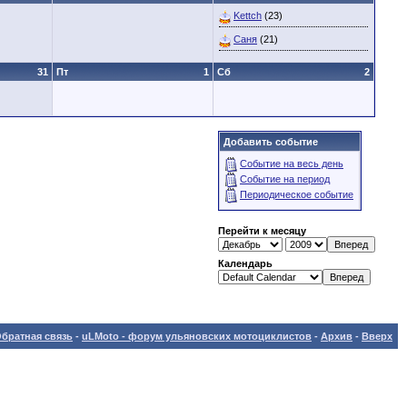
Kettch
(23)
Саня
(21)
31
Пт
1
Сб
2
Добавить событие
Событие на весь день
Событие на период
Периодическое событие
Перейти к месяцу
Календарь
братная связь
-
uLMoto - форум ульяновских мотоциклистов
-
Архив
-
Вверх