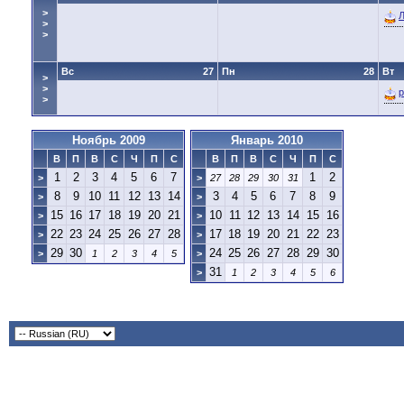
>
Л
>
>
Вс
27
Пн
28
Вт
>
>
p
>
Ноябрь 2009
Январь 2010
В
П
В
С
Ч
П
С
В
П
В
С
Ч
П
С
1
2
3
4
5
6
7
1
2
>
>
27
28
29
30
31
8
9
10
11
12
13
14
3
4
5
6
7
8
9
>
>
15
16
17
18
19
20
21
10
11
12
13
14
15
16
>
>
22
23
24
25
26
27
28
17
18
19
20
21
22
23
>
>
29
30
24
25
26
27
28
29
30
>
1
2
3
4
5
>
31
>
1
2
3
4
5
6