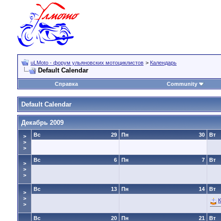
uLMoto - форум ульяновских мотоциклистов
>
Календарь
Default Calendar
Справка
Community
Default Calendar
Декабрь 2009
Вс
29
Пн
30
Вт
>
>
>
Вс
6
Пн
7
Вт
>
>
>
Вс
13
Пн
14
Вт
>
>
>
Вс
20
Пн
21
Вт