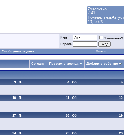
Ульяновск
7:41
Понедельник
Август
10, 2026
Имя
Запомнить?
Пароль
Сообщения за день
Поиск
Сегодня
Просмотр месяца
Добавить событие
3
Пт
4
Сб
5
10
Пт
11
Сб
12
17
Пт
18
Сб
19
24
Пт
25
Сб
26