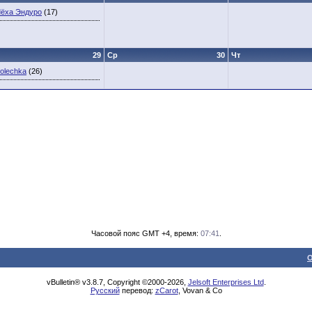
ёха Эндуро
(17)
29
Ср
30
Чт
olechka
(26)
Часовой пояс GMT +4, время:
07:41
.
О
vBulletin® v3.8.7, Copyright ©2000-2026,
Jelsoft Enterprises Ltd
.
Русский
перевод:
zCarot
, Vovan & Co