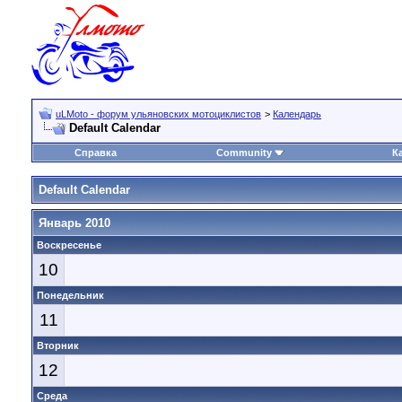
uLMoto - форум ульяновских мотоциклистов
>
Календарь
Default Calendar
Справка
Community
К
Default Calendar
Январь 2010
Воскресенье
10
Понедельник
11
Вторник
12
Среда