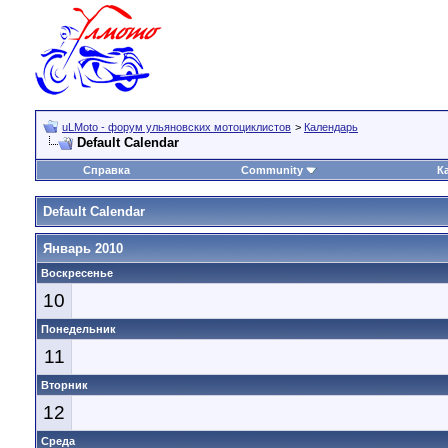
uLMoto - форум ульяновских мотоциклистов
>
Календарь
Default Calendar
Справка
Community
К
Default Calendar
Январь 2010
Воскресенье
10
Понедельник
11
Вторник
12
Среда