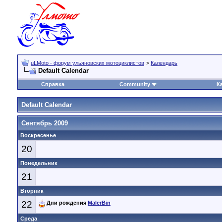
uLMoto - форум ульяновских мотоциклистов
>
Календарь
Default Calendar
Справка
Community
К
Default Calendar
Сентябрь 2009
Воскресенье
20
Понедельник
21
Вторник
22
Дни рождения
MalerBin
Среда