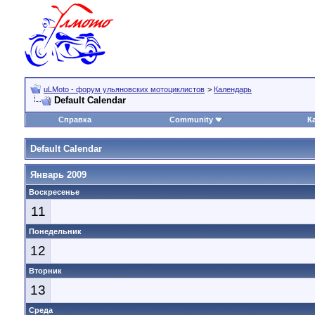
uLMoto - форум ульяновских мотоциклистов
>
Календарь
Default Calendar
Справка
Community
К
Default Calendar
Январь 2009
Воскресенье
11
Понедельник
12
Вторник
13
Среда