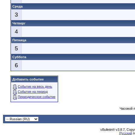
Среда
3
Четверг
4
Пятница
5
Суббота
6
Добавить событие
Событие на весь день
Событие на период
Периодическое событие
Часовой 
vBulletin® v3.8.7, Cop
Русский
п