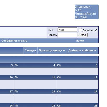
Ульяновск
6:42
Четверг
Август
06, 2026
Имя
Запомнить?
Пароль
Сообщения за день
Поиск
Сегодня
Просмотр месяца
Добавить событие
3
Пт
4
Сб
5
10
Пт
11
Сб
12
17
Пт
18
Сб
19
24
Пт
25
Сб
26