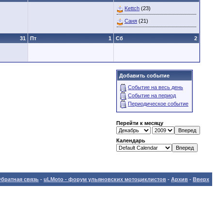
Kettch
(23)
Саня
(21)
31
Пт
1
Сб
2
Добавить событие
Событие на весь день
Событие на период
Периодическое событие
Перейти к месяцу
Календарь
братная связь
-
uLMoto - форум ульяновских мотоциклистов
-
Архив
-
Вверх