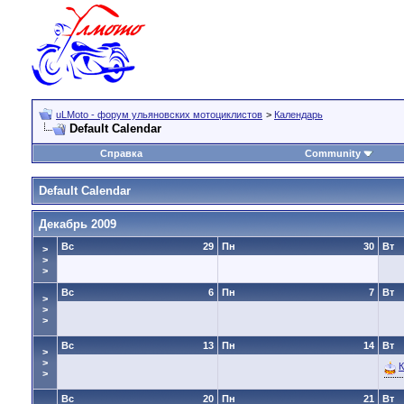
uLMoto - форум ульяновских мотоциклистов
>
Календарь
Default Calendar
Справка
Community
Default Calendar
Декабрь 2009
Вс
29
Пн
30
Вт
>
>
>
Вс
6
Пн
7
Вт
>
>
>
Вс
13
Пн
14
Вт
>
>
>
Вс
20
Пн
21
Вт