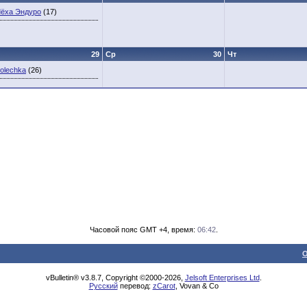
ёха Эндуро
(17)
29
Ср
30
Чт
olechka
(26)
Часовой пояс GMT +4, время:
06:42
.
О
vBulletin® v3.8.7, Copyright ©2000-2026,
Jelsoft Enterprises Ltd
.
Русский
перевод:
zCarot
, Vovan & Co