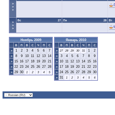
>
Л
>
>
Вс
27
Пн
28
Вт
>
>
p
>
Ноябрь 2009
Январь 2010
В
П
В
С
Ч
П
С
В
П
В
С
Ч
П
С
1
2
3
4
5
6
7
1
2
>
>
27
28
29
30
31
8
9
10
11
12
13
14
3
4
5
6
7
8
9
>
>
15
16
17
18
19
20
21
10
11
12
13
14
15
16
>
>
22
23
24
25
26
27
28
17
18
19
20
21
22
23
>
>
29
30
24
25
26
27
28
29
30
>
1
2
3
4
5
>
31
>
1
2
3
4
5
6