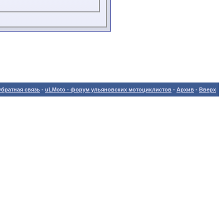
братная связь
-
uLMoto - форум ульяновских мотоциклистов
-
Архив
-
Вверх