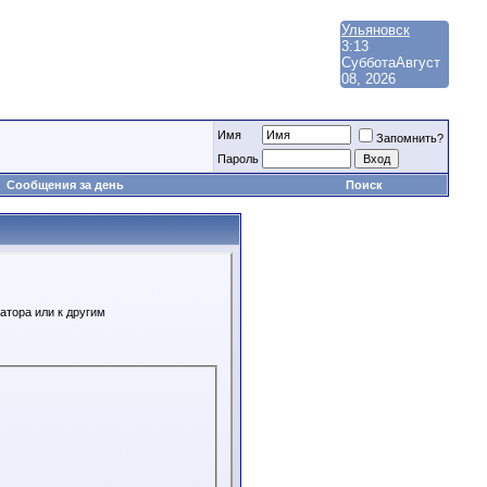
Ульяновск
3:13
Суббота
Август
08, 2026
Имя
Запомнить?
Пароль
Сообщения за день
Поиск
атора или к другим