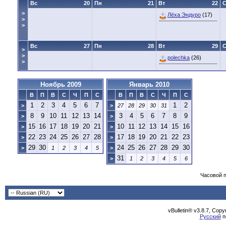
Вс
20
Пн
21
Вт
22
>
Лёха Эндуро
(17)
>
>
Вс
27
Пн
28
Вт
29
>
>
polechka
(26)
>
Ноябрь 2009
Январь 2010
В
П
В
С
Ч
П
С
В
П
В
С
Ч
П
С
1
2
3
4
5
6
7
1
2
>
>
27
28
29
30
31
8
9
10
11
12
13
14
3
4
5
6
7
8
9
>
>
15
16
17
18
19
20
21
10
11
12
13
14
15
16
>
>
22
23
24
25
26
27
28
17
18
19
20
21
22
23
>
>
29
30
24
25
26
27
28
29
30
>
1
2
3
4
5
>
31
>
1
2
3
4
5
6
Часовой 
vBulletin® v3.8.7, Cop
Русский
п