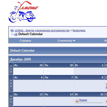
uLMoto - форум ульяновских мотоциклистов
>
Календарь
Default Calendar
Справка
Community
К
Default Calendar
Декабрь 2009
Вс
29
Пн
30
Вт
1
>
>
>
Вс
6
Пн
7
Вт
8
>
>
>
Вс
13
Пн
14
Вт
15
>
>
Кошка
>