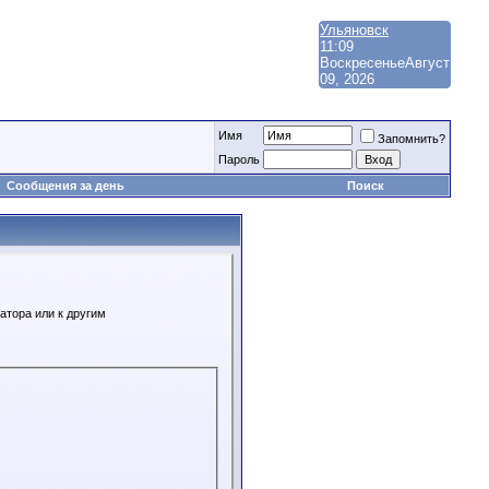
Ульяновск
11:09
Воскресенье
Август
09, 2026
Имя
Запомнить?
Пароль
Сообщения за день
Поиск
атора или к другим