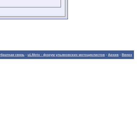
братная связь
-
uLMoto - форум ульяновских мотоциклистов
-
Архив
-
Вверх