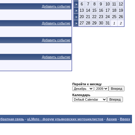
6
7
8
9
10
11
12
>
Добавить событие
13
14
15
16
17
18
19
>
20
21
22
23
24
25
26
>
27
28
29
30
31
Добавить событие
>
1
2
Добавить событие
Добавить событие
Перейти к месяцу
Календарь
братная связь
-
uLMoto - форум ульяновских мотоциклистов
-
Архив
-
Вверх