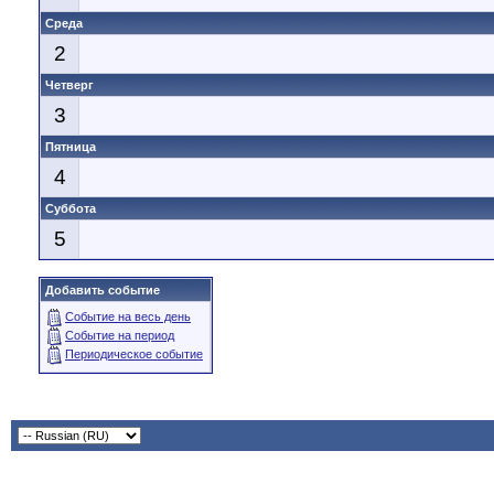
Среда
2
Четверг
3
Пятница
4
Суббота
5
Добавить событие
Событие на весь день
Событие на период
Периодическое событие