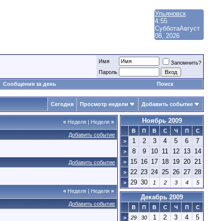
Ульяновск
4:55
Суббота
Август
08, 2026
Имя
Запомнить?
Пароль
Сообщения за день
Поиск
Сегодня
Просмотр недели
Добавить событие
Ноябрь 2009
«
Неделя
|
Неделя
»
В
П
В
С
Ч
П
С
Добавить событие
1
2
3
4
5
6
7
>
8
9
10
11
12
13
14
>
15
16
17
18
19
20
21
>
Добавить событие
22
23
24
25
26
27
28
>
29
30
>
1
2
3
4
5
«
Неделя
|
Неделя
»
Декабрь 2009
Добавить событие
В
П
В
С
Ч
П
С
1
2
3
4
5
>
29
30